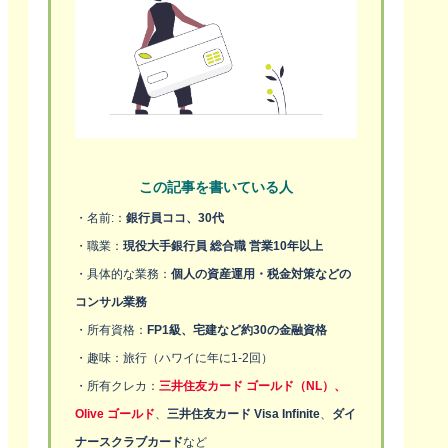
この記事を書いている人
・名前:：
銀行員ココ、30代
・職業：
現役大手銀行員 総合職 営業10年以上
・具体的な業務：
個人の資産運用・税金対策などの
コンサル業務
・所有資格：
FP1級、宅建など約30の金融資格
・趣味：旅行（ハワイに年に1-2回）
・所有クレカ：
三井住友カード ゴールド（NL）、
Olive ゴールド
、
三井住友カード Visa Infinite
、
ダイ
ナースクラブカード
など